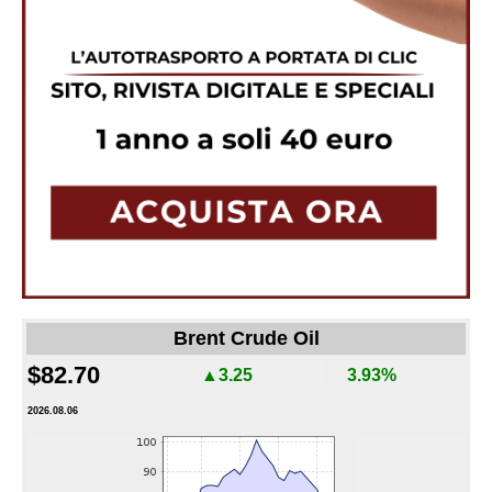
Brent Crude Oil
$82.70
▲3.25
3.93%
2026.08.06