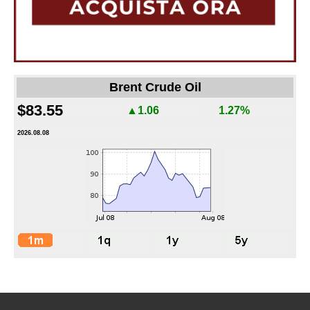
Brent Crude Oil
$83.55
▲1.06
1.27%
2026.08.08