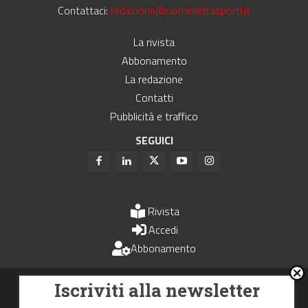
Contattaci:
redazione@uominietrasporti.it
La rivista
Abbonamento
La redazione
Contatti
Pubblicità e traffico
SEGUICI
Rivista
Accedi
Abbonamento
Uomini e Trasporti è un periodico associato all'Unione Stampa
Iscriviti alla newsletter
Periodica Italiana - USPI