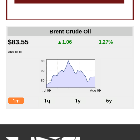
Brent Crude Oil
$83.55
▲1.06
1.27%
2026.08.09