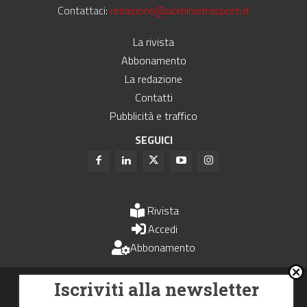
Contattaci:
redazione@uominietrasporti.it
La rivista
Abbonamento
La redazione
Contatti
Pubblicità e traffico
SEGUICI
Rivista
Accedi
Abbonamento
Uomini e Trasporti è un periodico associato all'Unione Stampa
Iscriviti alla newsletter
Periodica Italiana - USPI