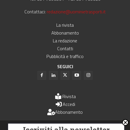
Contattaci:
redazione@uominietrasporti.it
La rivista
Abbonamento
La redazione
Contatti
Pubblicità e traffico
SEGUICI
Rivista
Accedi
Abbonamento
Uomini e Trasporti è un periodico associato all'Unione Stampa
Iscriviti alla newsletter