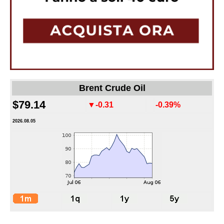
Brent Crude Oil
$79.14
▼-0.31
-0.39%
2026.08.05