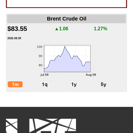
Brent Crude Oil
$83.55
▲1.06
1.27%
2026.08.09