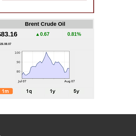
Brent Crude Oil
$83.16
▲0.67
0.81%
026.08.07