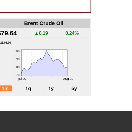
Brent Crude Oil
$79.64
▲0.19
0.24%
026.08.06