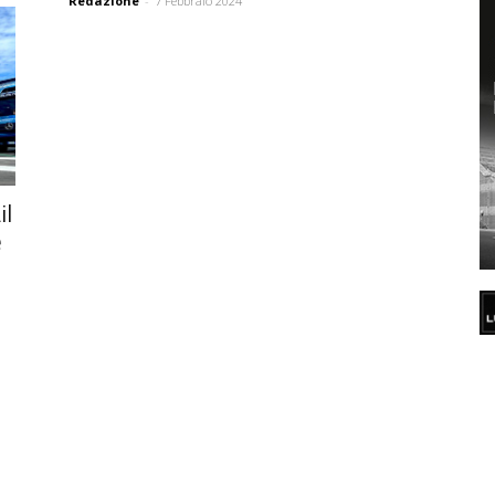
Redazione
-
7 Febbraio 2024
il
e