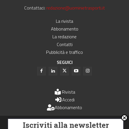
Contattaci:
redazione@uominietrasporti.it
La rivista
Abbonamento
La redazione
Contatti
Pubblicità e traffico
SEGUICI
Rivista
Accedi
Abbonamento
Uomini e Trasporti è un periodico associato all'Unione Stampa
Iscriviti alla newsletter
Periodica Italiana - USPI