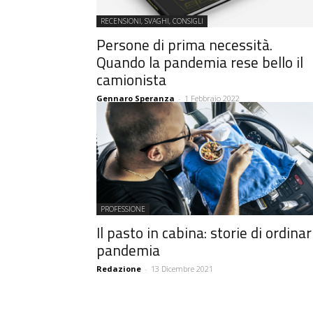
RECENSIONI, SVAGHI, CONSIGLI
Persone di prima necessità.
Quando la pandemia rese bello il
camionista
Gennaro Speranza
-
1 Febbraio 2022
PROFESSIONE
Il pasto in cabina: storie di ordinar
pandemia
Redazione
-
13 Dicembre 2021