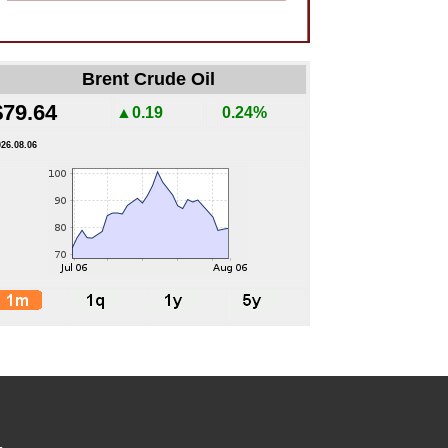
Brent Crude Oil
$79.64
▲0.19
0.24%
026.08.06