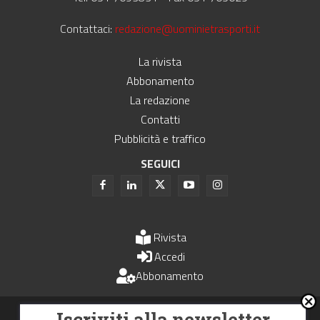
Contattaci:
redazione@uominietrasporti.it
La rivista
Abbonamento
La redazione
Contatti
Pubblicità e traffico
SEGUICI
Rivista
Accedi
Abbonamento
Uomini e Trasporti è un periodico associato all'Unione Stampa
Iscriviti alla newsletter