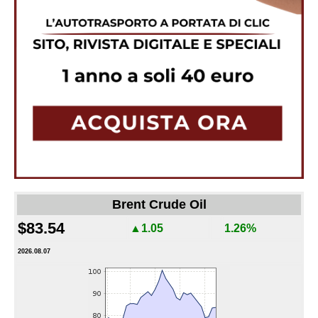
Brent Crude Oil
$83.54
▲1.05
1.26%
2026.08.07