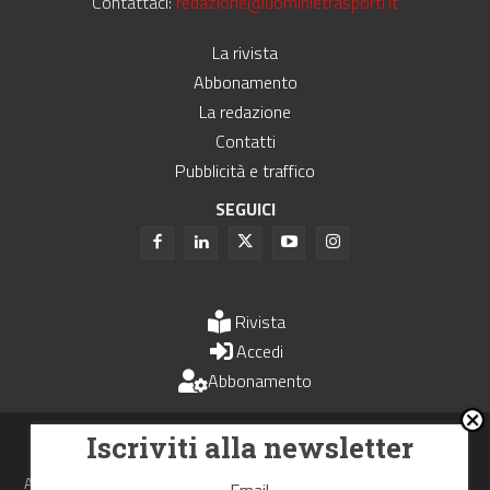
Contattaci:
redazione@uominietrasporti.it
La rivista
Abbonamento
La redazione
Contatti
Pubblicità e traffico
SEGUICI
Rivista
Accedi
Abbonamento
Uomini e Trasporti è un periodico associato all'Unione Stampa
Iscriviti alla newsletter
Periodica Italiana - USPI
Autorizzazione del Tribunale di Bologna N.4993 del 15 giugno 1982