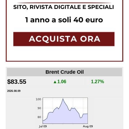
Brent Crude Oil
$83.55
▲1.06
1.27%
2026.08.09