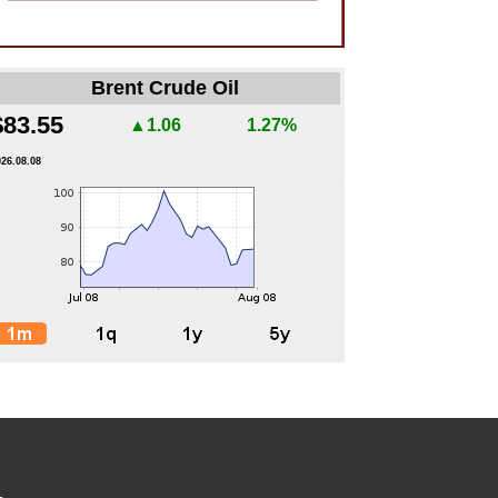
Brent Crude Oil
$83.55
▲1.06
1.27%
026.08.08