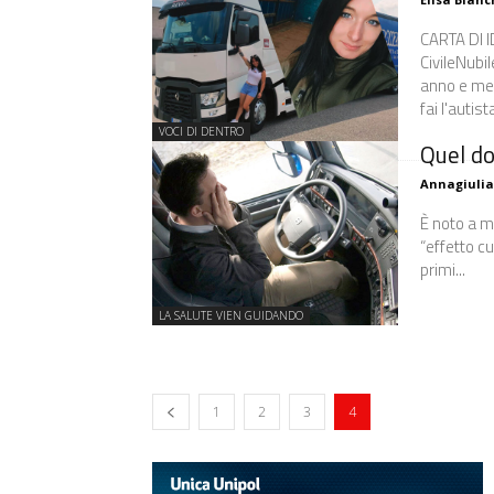
CARTA DI IDENTITÀ NomeBeatrice
CivileNubi
anno e mezzoS
VOCI DI DENTRO
Quel do
Annagiuli
È noto a mo
“effetto cu
primi...
LA SALUTE VIEN GUIDANDO
1
2
3
4