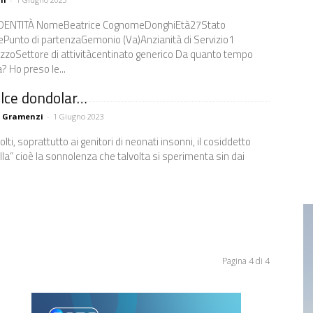
 CognomeDonghiEtà27Stato
lePunto di partenzaGemonio (Va)Anzianità di Servizio1
ettore di attivitàcentinato generico Da quanto tempo
fai l'autista? Ho preso le...
lce dondolar…
a Gramenzi
-
1 Giugno 2023
lti, soprattutto ai genitori di neonati insonni, il cosiddetto
lla” cioè la sonnolenza che talvolta si sperimenta sin dai
Pagina 4 di 4