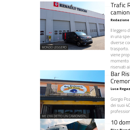
Trafic 
camion
Redazione
Il leggero
in una spec
diverse co
trasporto.
MONDO LEGGERO
viene pro
momento ch
riservati a
Bar Ris
Cremo
Luca Regaz
Giorgio Po
dei suoi 4
professione
ME L'HA DETTO UN CAMIONISTA...
10 dom
Elisa Bianc