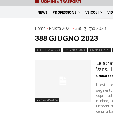
NEWS
PROFESSIONE
VEICOLI
VI
Home
Rivista 2023
388 giugno 2023
388 GIUGNO 2023
384 FEBBRAIO 2023
385 MARZO 2023
386 APRILE 2023
Le stra
Vans. I
Gennaro S
Il costrut
segmento de
soprattutto
minimo, ta
MONDO LEGGERO
Elementi d
centri urba