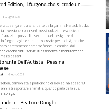
Red Edition, il furgone che si crede un
-
1 Giugno 2023
 della Losanga entra a far parte della gamma Renault Trucks
iale versione, con inserti rossi, dotazioni esclusive e
nfigurazioni possibili a seconda delle esigenze di
 Un furgone agile e compatto, creato per la città, ma che
posto esattamente come se fosse un camion, dal
e eredita tutti i servizi di assistenza e manutenzione
i mezzi pesanti
torante Dell’Autista | Pessina
nese
zi
-
1 Giugno 2023
zzebon, camionista e padroncino di Treviso, ha speso 18
0 anni a trasportare animali e, quando parla della sua
, spiega...
ande a… Beatrice Donghi
hi
-
1 Giugno 2023