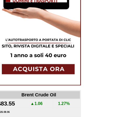
Brent Crude Oil
$83.55
▲1.06
1.27%
026.08.06