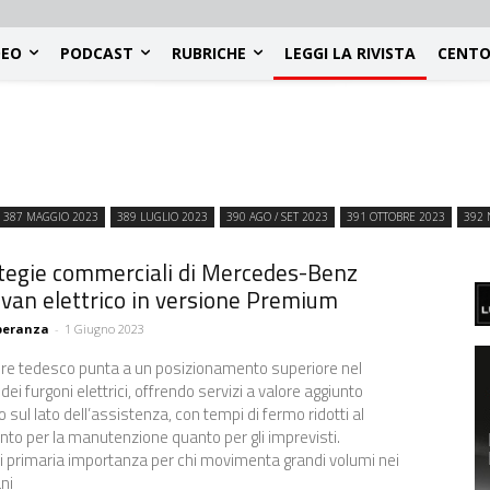
DEO
PODCAST
RUBRICHE
LEGGI LA RIVISTA
CENTO
387 MAGGIO 2023
389 LUGLIO 2023
390 AGO / SET 2023
391 OTTOBRE 2023
392 
tegie commerciali di Mercedes-Benz
l van elettrico in versione Premium
peranza
-
1 Giugno 2023
tore tedesco punta a un posizionamento superiore nel
i furgoni elettrici, offrendo servizi a valore aggiunto
 sul lato dell’assistenza, con tempi di fermo ridotti al
nto per la manutenzione quanto per gli imprevisti.
i primaria importanza per chi movimenta grandi volumi nei
ni