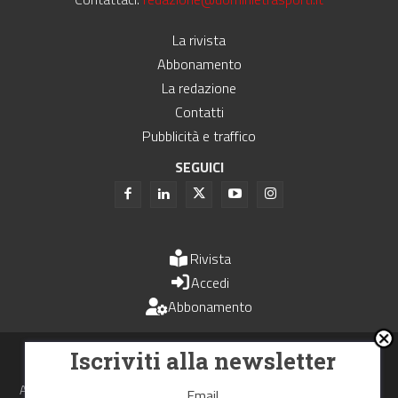
La rivista
Abbonamento
La redazione
Contatti
Pubblicità e traffico
SEGUICI
Rivista
Accedi
Abbonamento
Uomini e Trasporti è un periodico associato all'Unione Stampa
Iscriviti alla newsletter
Periodica Italiana - USPI
Autorizzazione del Tribunale di Bologna N.4993 del 15 giugno 1982
Email