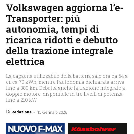
Volkswagen aggiorna l’e-
Transporter: più
autonomia, tempi di
ricarica ridotti e debutto
della trazione integrale
elettrica
La capacità utilizzabile della batteria sale ora da 64 a
circa 70 kWh, mentre l’autonomia dichiarata arriva
fino a 380 km. Debutta anche la trazione integrale a
doppio motore, disponibile in tre livelli di potenza
fino a 210 kW
Di
-
Redazione
15 Gennaio 2026