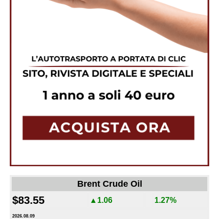
Brent Crude Oil
$83.55
▲1.06
1.27%
2026.08.09