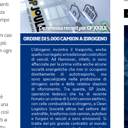
ienti
nza
campo
ni casi
 più
In ogni
o
 è
n una
 così
i ai
atto