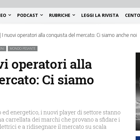
DEO
PODCAST
RUBRICHE
LEGGI LA RIVISTA
CENTO
 I nuovi operatori alla conquista del mercato: Ci siamo anche noi
ONI
MONDO PESANTE
vi operatori alla
ercato: Ci siamo
ed energetico, i nuovi player di settore stanno
a carrellata dei marchi che provano a sfidare i
lettrici e a ridisegnare il mercato su scala