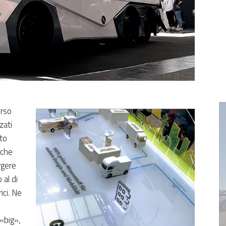
erso
zzati
tto
nche
rgere
 al di
rici. Ne
«big»,