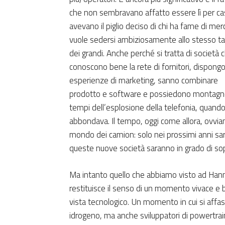
che non sembravano affatto essere lì per ca
avevano il piglio deciso di chi ha fame di mer
vuole sedersi ambiziosamente allo stesso t
dei grandi. Anche perché si tratta di società 
conoscono bene la rete di fornitori, dispong
esperienze di marketing, sanno combinare
prodotto e software e possiedono montagne di
tempi dell’esplosione della telefonia, quando 
abbondava. Il tempo, oggi come allora, ovvia
mondo dei camion: solo nei prossimi anni sarà
queste nuove società saranno in grado di so
Ma intanto quello che abbiamo visto ad Han
restituisce il senso di un momento vivace e bri
vista tecnologico. Un momento in cui si affast
idrogeno, ma anche sviluppatori di powertrain