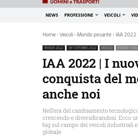
NEWS
PROFESSIONE
VEICOLI
VI
Home
Veicoli
Mondo pesante
IAA 2022 |
RIVISTA 2022
381 OTTOBRE 2022
VEICOLI
EVENTI E SAL
IAA 2022 | I nuo
conquista del m
anche noi
Nell’era del cambiamento tecnologico 
crescendo e diversificandosi. Ecco un
big sul campo dei veicoli industriali e
globale