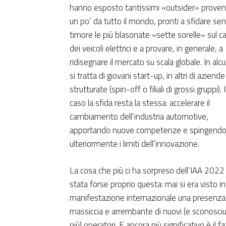
hanno esposto tantissimi «outsider» proven
un po’ da tutto il mondo, pronti a sfidare se
timore le più blasonate «sette sorelle» sul 
dei veicoli elettrici e a provare, in generale, a
ridisegnare il mercato su scala globale. In alcu
si tratta di giovani start-up, in altri di aziende
strutturate (spin-off o filiali di grossi gruppi). 
caso la sfida resta la stessa: accelerare il
cambiamento dell’industria automotive,
apportando nuove competenze e spingend
ulteriormente i limiti dell’innovazione.
La cosa che più ci ha sorpreso dell’IAA 2022
stata forse proprio questa: mai si era visto i
manifestazione internazionale una presenza
massiccia e arrembante di nuovi (e sconosciut
più) operatori. E ancora più significativo è il f