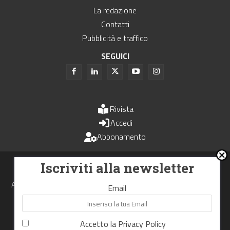
La redazione
Contatti
Pubblicità e traffico
SEGUICI
Rivista
Accedi
Abbonamento
Uomini e Trasporti è un periodico associato all'Unione Stampa
Iscriviti alla newsletter
Periodica Italiana - USPI
Autorizzazione del Tribunale di Bologna N.4993 del 15 giugno 1982
Email
Webdesign made in
Nowhere
Accetto la
Privacy Policy
RIPRODUZIONE RISERVATA
Privacy Policy
Cookie Policy