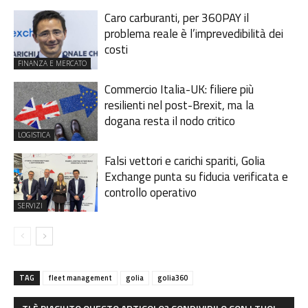
Caro carburanti, per 360PAY il
problema reale è l’imprevedibilità dei
costi
FINANZA E MERCATO
Commercio Italia-UK: filiere più
resilienti nel post-Brexit, ma la
dogana resta il nodo critico
LOGISTICA
Falsi vettori e carichi spariti, Golia
Exchange punta su fiducia verificata e
controllo operativo
SERVIZI
TAG
fleet management
golia
golia360