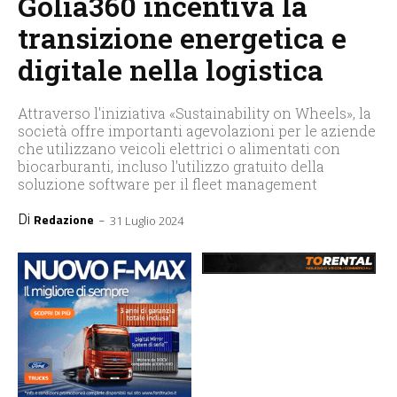
Golia360 incentiva la
transizione energetica e
digitale nella logistica
Attraverso l'iniziativa «Sustainability on Wheels», la
società offre importanti agevolazioni per le aziende
che utilizzano veicoli elettrici o alimentati con
biocarburanti, incluso l'utilizzo gratuito della
soluzione software per il fleet management
Di
-
Redazione
31 Luglio 2024