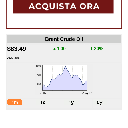
Brent Crude Oil
$83.49
▲1.00
1.20%
2026.08.06
-