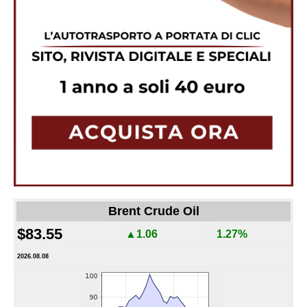
Brent Crude Oil
$83.55
▲1.06
1.27%
2026.08.08