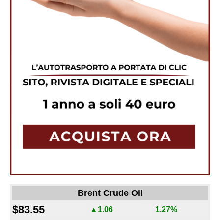
Brent Crude Oil
$83.55
▲1.06
1.27%