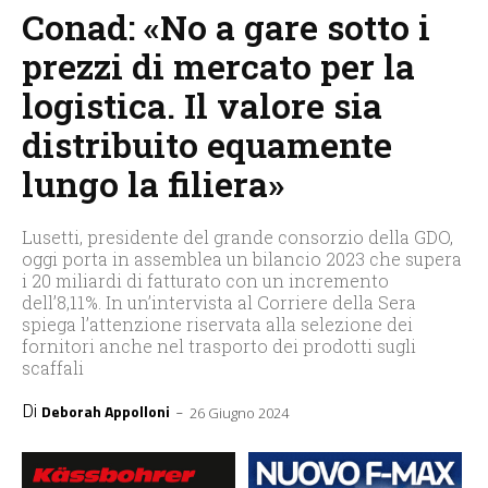
Conad: «No a gare sotto i
prezzi di mercato per la
logistica. Il valore sia
distribuito equamente
lungo la filiera»
Lusetti, presidente del grande consorzio della GDO,
oggi porta in assemblea un bilancio 2023 che supera
i 20 miliardi di fatturato con un incremento
dell’8,11%. In un’intervista al Corriere della Sera
spiega l’attenzione riservata alla selezione dei
fornitori anche nel trasporto dei prodotti sugli
scaffali
Di
-
Deborah Appolloni
26 Giugno 2024