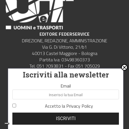
EDITORE FEDERSERVICE
DIREZIONE, REDAZIONE, AMMINISTRAZIONE
Via G. Di Vittorio, 21/b1
40013 Castel Maggiore - Bologna
Partita Iva: 03498360373
Tel. 051 7093831 - Fax 051 705029
Iscriviti alla newsletter
Contattaci:
redazione@uominietrasporti.it
Email
La rivista
Abbonamento
Accetto la
Privacy Policy
La redazione
Contatti
ISCRIVITI
Pubblicità e traffico