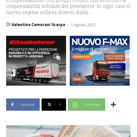
responsabilità solidale del prestatore. In ogni caso il
nuovo regime solleva diversi dubbi…
Di
-
Valentina Camorani Scarpa
1 Agosto 2025
Facebook
X
WhatsApp