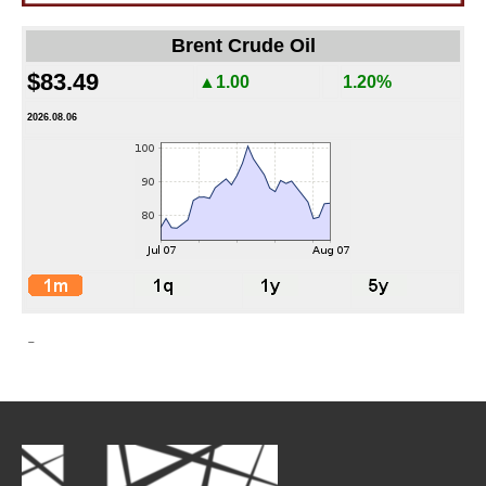
Brent Crude Oil
$83.49
▲1.00
1.20%
2026.08.06
-