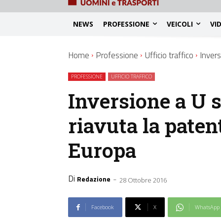
NEWS
PROFESSIONE
VEICOLI
VI
Home
Professione
Ufficio traffico
Invers
PROFESSIONE
UFFICIO TRAFFICO
Inversione a U su
riavuta la paten
Europa
Di
-
Redazione
28 Ottobre 2016
Facebook
X
WhatsApp