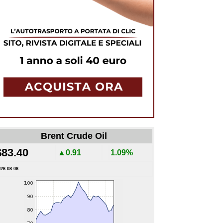
Brent Crude Oil
$83.40
▲0.91
1.09%
026.08.06