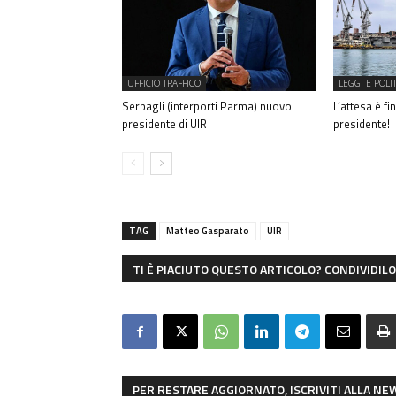
UFFICIO TRAFFICO
LEGGI E POLI
Serpagli (interporti Parma) nuovo
L’attesa è fi
presidente di UIR
presidente!
TAG
Matteo Gasparato
UIR
TI È PIACIUTO QUESTO ARTICOLO? CONDIVIDILO 
PER RESTARE AGGIORNATO, ISCRIVITI ALLA N