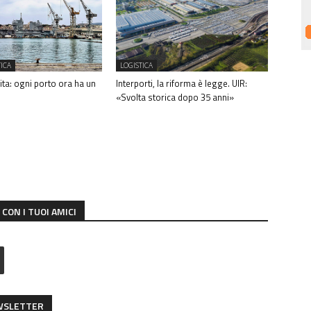
TICA
LOGISTICA
nita: ogni porto ora ha un
Interporti, la riforma è legge. UIR:
«Svolta storica dopo 35 anni»
CON I TUOI AMICI
EWSLETTER