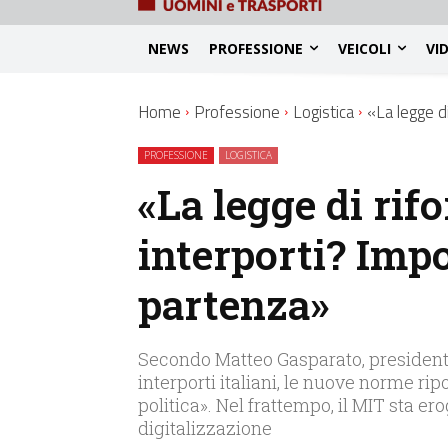
NEWS
PROFESSIONE
VEICOLI
VI
Home
Professione
Logistica
«La legge d
PROFESSIONE
LOGISTICA
«La legge di rif
interporti? Imp
partenza»
Secondo Matteo Gasparato, presidente
interporti italiani, le nuove norme rip
politica». Nel frattempo, il MIT sta er
digitalizzazione