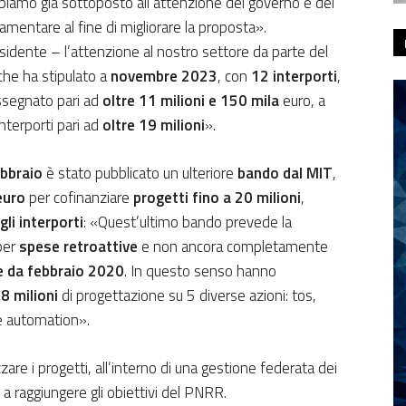
bbiamo già sottoposto all’attenzione del governo e dei
lamentare al fine di migliorare la proposta».
sidente – l’attenzione al nostro settore da parte del
 che ha stipulato a
novembre 2023
, con
12 interporti
,
assegnato pari ad
oltre 11 milioni e 150 mila
euro, a
nterporti pari ad
oltre 19 milioni
».
ebbraio
è stato pubblicato un ulteriore
bando dal MIT
,
euro
per cofinanziare
progetti fino a 20 milioni
,
gli interporti
: «Quest’ultimo bando prevede la
 per
spese retroattive
e non ancora completamente
re da febbraio 2020
. In questo senso hanno
,8 milioni
di progettazione su 5 diverse azioni: tos,
te automation».
are i progetti, all’interno di una gestione federata dei
a raggiungere gli obiettivi del PNRR.