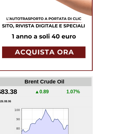
Brent Crude Oil
$83.38
▲0.89
1.07%
026.08.06