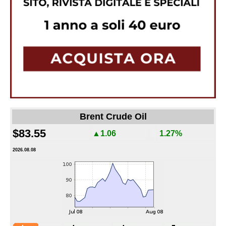
Brent Crude Oil
$83.55
▲1.06
1.27%
2026.08.08