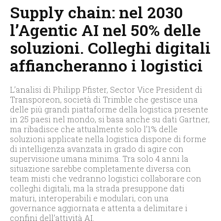
Supply chain: nel 2030
l’Agentic AI nel 50% delle
soluzioni. Colleghi digitali
affiancheranno i logistici
L’analisi di Philipp Pfister, Sector Vice President di
Transporeon, società di Trimble che gestisce una
delle più grandi piattaforme della logistica presente
in 25 paesi nel mondo, si basa anche su dati Gartner,
ma ribadisce che attualmente solo l’1% delle
soluzioni applicate nella logistica dispone di forme
di intelligenza avanzata in grado di agire con
supervisione umana minima. Tra solo 4 anni la
situazione sarebbe completamente diversa con
team misti che vedranno logistici collaborare con
colleghi digitali, ma la strada presuppone dati
maturi, interoperabili e modulari, con una
governance aggiornata e attenta a delimitare i
confini dell’attività AI.