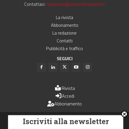
Contattaci:
redazione@uominietrasporti.it
La rivista
Abbonamento
La redazione
Contatti
Pubblicità e traffico
SEGUICI
Rivista
Accedi
Abbonamento
Uomini e Trasporti è un periodico associato all'Unione Stampa
Iscriviti alla newsletter
Periodica Italiana - USPI