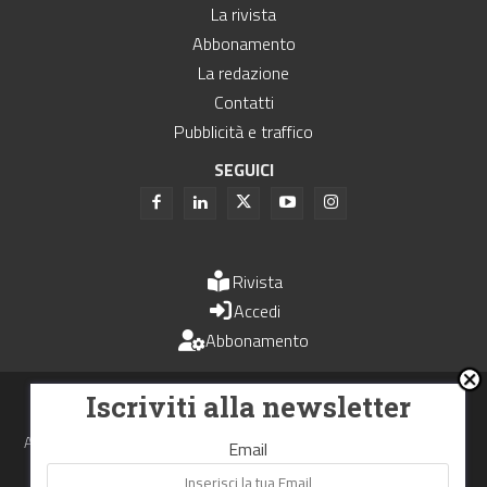
La rivista
Abbonamento
La redazione
Contatti
Pubblicità e traffico
SEGUICI
Rivista
Accedi
Abbonamento
Uomini e Trasporti è un periodico associato all'Unione Stampa
Iscriviti alla newsletter
Periodica Italiana - USPI
Autorizzazione del Tribunale di Bologna N.4993 del 15 giugno 1982
Email
Webdesign made in
Nowhere