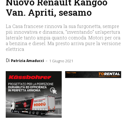
Nuovo Renault Kangoo
Van. Apriti, sesamo
La Casa francese rinnova la sua furgonetta, sempre
più innovativa e dinamica, “inventando” un’apertura
laterale tanto ampia quanto comoda. Motori per ora
a benzina e diesel. Ma presto arriva pure la versione
elettrica
Di
-
Patrizia Amaducci
1 Giugno 2021