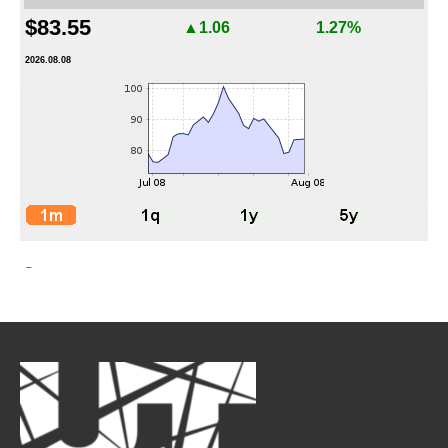
$83.55
▲1.06
1.27%
2026.08.08
-