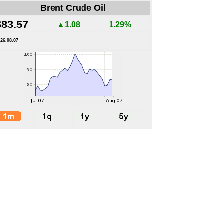
Brent Crude Oil
$83.57
▲1.08
1.29%
026.08.07