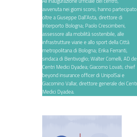
All’inaugurazione ufficiale del centro,
avvenuta nei giorni scorsi, hanno partecipato
oltre a Giuseppe Dall’Asta, direttore di
Interporto Bologna; Paolo Crescimbeni,
assessore alla mobilità sostenibile, alle
infrastrutture viarie e allo sport della Città
metropolitana di Bologna; Erika Ferranti,
sindaca di Bentivoglio; Walter Comelli, AD de
Centri Medici Dyadea; Giacomo Lovati, chief
beyond insurance officer di UnipolSai e
Giacomino Vallar, direttore generale dei Centr
Medici Dyadea.