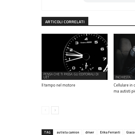
ARTICOLI CORRELATI
PENSA CHE TI PASSA: GLI EDITORIALI DI
UET
INCHIESTA
Il tempo nel motore
Cellulare in
ma autisti pi
TAG
autista camion
driver
Erika Ferranti
Giaco