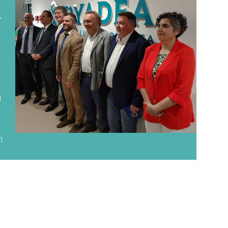
,
i
i