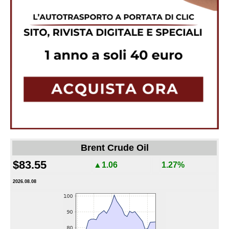
Brent Crude Oil
$83.55
▲1.06
1.27%
2026.08.08