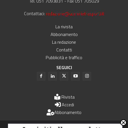
Tel. 051 7093831 - Fax 051 705029
Contattaci:
redazione@uominietrasporti.it
La rivista
Abbonamento
La redazione
Contatti
Pubblicità e traffico
SEGUICI
Rivista
Accedi
Abbonamento
Uomini e Trasporti è un periodico associato all'Unione Stampa