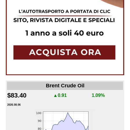
Brent Crude Oil
$83.40
▲0.91
1.09%
2026.08.06