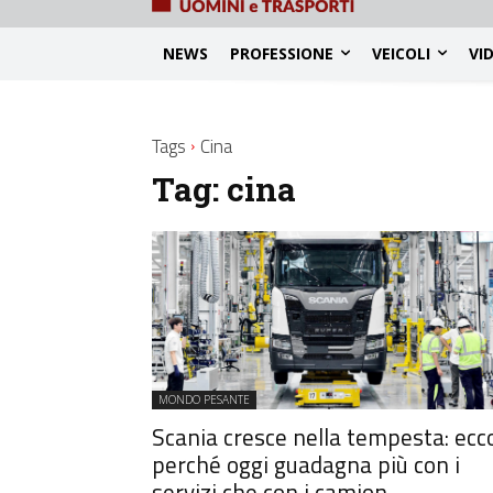
NEWS
PROFESSIONE
VEICOLI
VI
Tags
Cina
Tag:
cina
MONDO PESANTE
Scania cresce nella tempesta: ecc
perché oggi guadagna più con i
servizi che con i camion