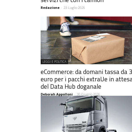
Redazione
-
23 Luglio 2026
LEGGI E POLITICA
eCommerce: da domani tassa da 
euro per i pacchi extraUe in attes
del Data Hub doganale
Deborah Appolloni
-
30 Giugno 2026