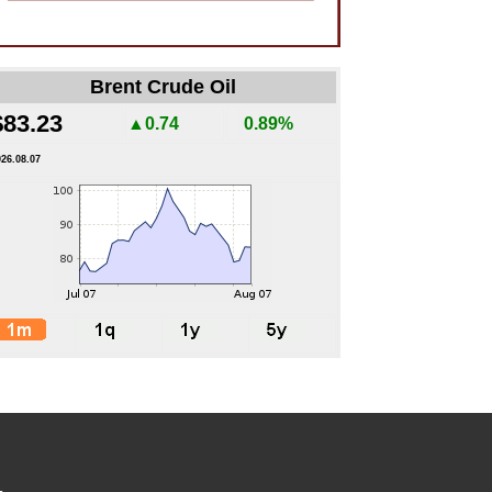
Brent Crude Oil
$83.23
▲0.74
0.89%
026.08.07