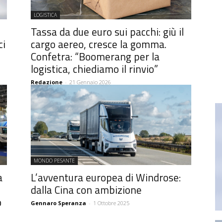
LOGISTICA
Tassa da due euro sui pacchi: giù il
ci
cargo aereo, cresce la gomma.
Confetra: “Boomerang per la
logistica, chiediamo il rinvio”
Redazione
-
21 Gennaio 2026
MONDO PESANTE
a
L’avventura europea di Windrose:
dalla Cina con ambizione
o
Gennaro Speranza
-
1 Ottobre 2025