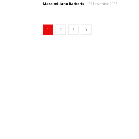
Massimiliano Barberis
-
24 Novembre 2025
1
2
3