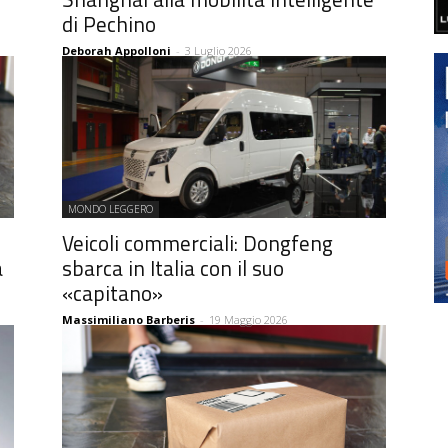
di Pechino
Deborah Appolloni
-
3 Luglio 2026
MONDO LEGGERO
3
Veicoli commerciali: Dongfeng
a
sbarca in Italia con il suo
«capitano»
Massimiliano Barberis
-
19 Maggio 2026