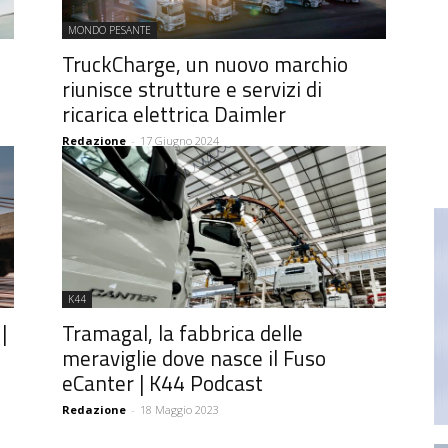
MONDO PESANTE
TruckCharge, un nuovo marchio
riunisce strutture e servizi di
ricarica elettrica Daimler
Redazione
-
17 Giugno 2024
K44
|
Tramagal, la fabbrica delle
meraviglie dove nasce il Fuso
eCanter | K44 Podcast
Redazione
-
18 Maggio 2023