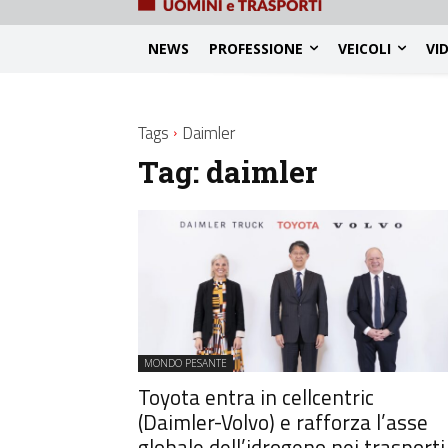
NEWS
PROFESSIONE
VEICOLI
VI
Tags
Daimler
Tag:
daimler
MONDO PESANTE
Toyota entra in cellcentric
(Daimler-Volvo) e rafforza l’asse
globale dell’idrogeno nei trasporti