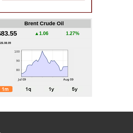
Brent Crude Oil
$83.55
▲1.06
1.27%
026.08.09