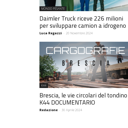
MONDO PESANTE
Daimler Truck riceve 226 milioni
per sviluppare camion a idrogeno
Luca Regazzi
-
20 Novembre 2024
K44
Brescia, le vie circolari del tondino 
K44 DOCUMENTARIO
Redazione
-
30 Aprile 2024