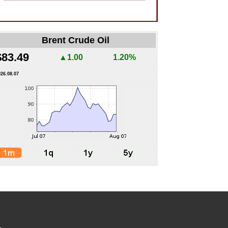
Brent Crude Oil
$83.49
▲1.00
1.20%
026.08.07