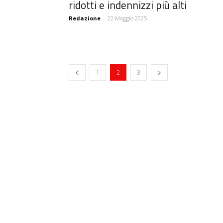
ridotti e indennizzi più alti
Redazione
-
22 Maggio 2025
1
2
3