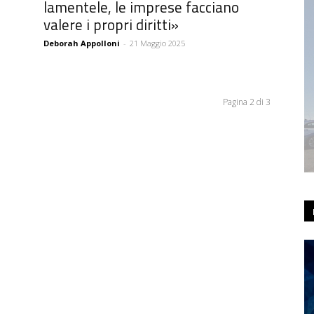
lamentele, le imprese facciano
valere i propri diritti»
Deborah Appolloni
-
21 Maggio 2025
Pagina 2 di 3