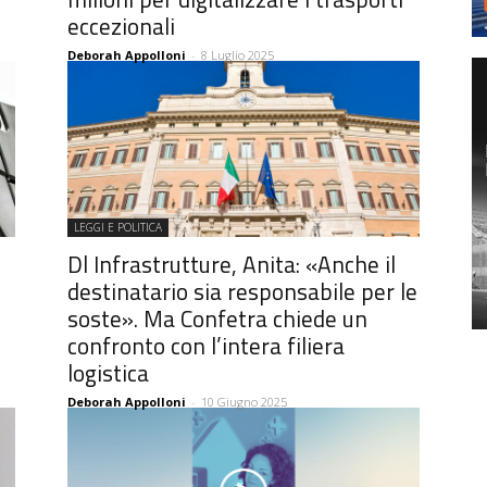
eccezionali
Deborah Appolloni
-
8 Luglio 2025
LEGGI E POLITICA
Dl Infrastrutture, Anita: «Anche il
destinatario sia responsabile per le
soste». Ma Confetra chiede un
confronto con l’intera filiera
logistica
Deborah Appolloni
-
10 Giugno 2025