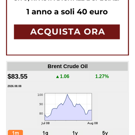
Brent Crude Oil
$83.55
▲1.06
1.27%
2026.08.08