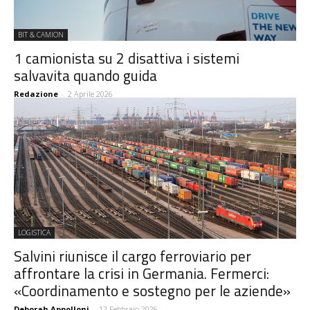
BIT & CAMION
1 camionista su 2 disattiva i sistemi
salvavita quando guida
Redazione
-
2 Aprile 2026
LOGISTICA
Salvini riunisce il cargo ferroviario per
affrontare la crisi in Germania. Fermerci:
«Coordinamento e sostegno per le aziende»
Deborah Appolloni
-
12 Febbraio 2026