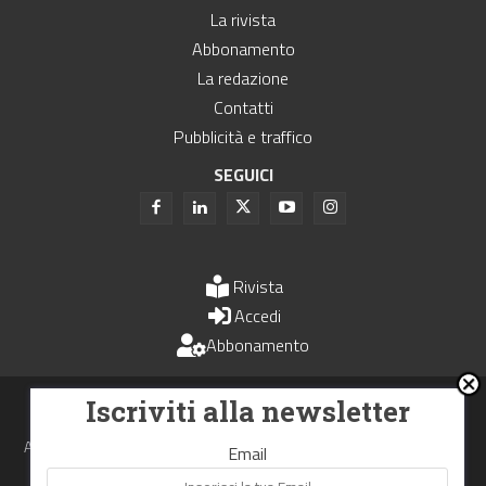
La rivista
Abbonamento
La redazione
Contatti
Pubblicità e traffico
SEGUICI
Rivista
Accedi
Abbonamento
Uomini e Trasporti è un periodico associato all'Unione Stampa
Iscriviti alla newsletter
Periodica Italiana - USPI
Autorizzazione del Tribunale di Bologna N.4993 del 15 giugno 1982
Email
Webdesign made in
Nowhere