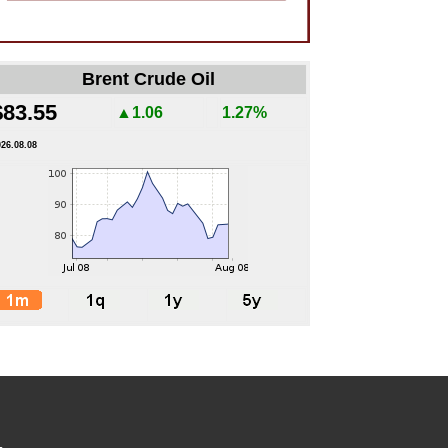
Brent Crude Oil
$83.55
▲1.06
1.27%
026.08.08