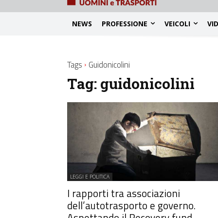
NEWS
PROFESSIONE
VEICOLI
VI
Tags
Guidonicolini
Tag:
guidonicolini
LEGGI E POLITICA
I rapporti tra associazioni
dell’autotrasporto e governo.
Aspettando il Recovery fund