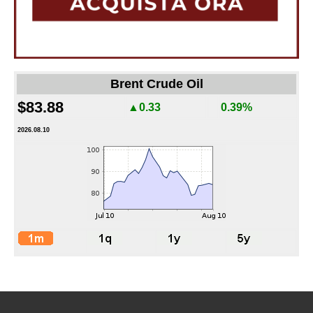
Brent Crude Oil
$83.88
▲0.33
0.39%
2026.08.10