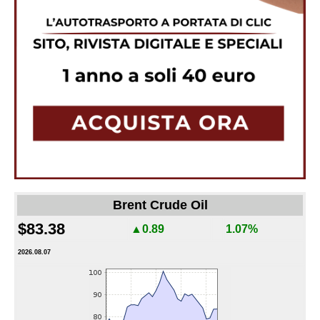
Brent Crude Oil
$83.38
▲0.89
1.07%
2026.08.07