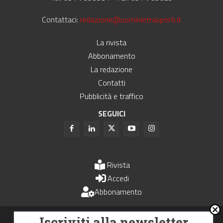
Contattaci:
redazione@uominietrasporti.it
La rivista
Abbonamento
La redazione
Contatti
Pubblicità e traffico
SEGUICI
Rivista
Accedi
Abbonamento
Uomini e Trasporti è un periodico associato all'Unione Stampa
Iscriviti alla newsletter