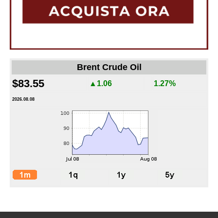
Brent Crude Oil
$83.55
▲1.06
1.27%
2026.08.08