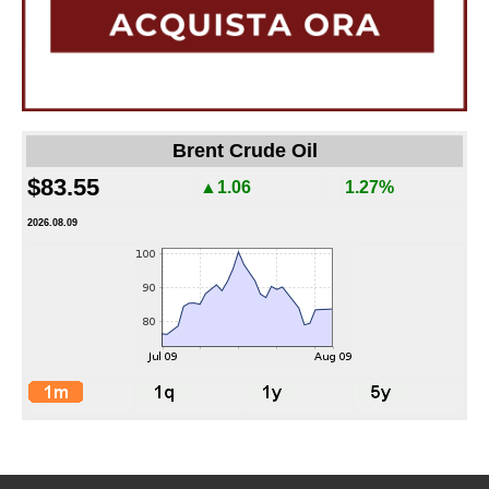
Brent Crude Oil
$83.55
▲1.06
1.27%
2026.08.09