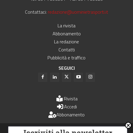
Contattaci:
redazione@uominietrasporti.it
La rivista
Abbonamento
La redazione
Contatti
Pubblicità e traffico
SEGUICI
Rivista
Accedi
Abbonamento
Uomini e Trasporti è un periodico associato all'Unione Stampa
Iscriviti alla newsletter