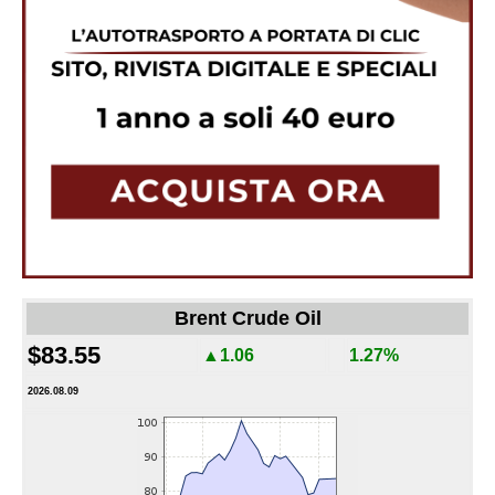
Brent Crude Oil
$83.55
▲1.06
1.27%
2026.08.09