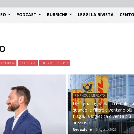
DEO
PODCAST
RUBRICHE
LEGGI LA RIVISTA
CENTO
O
 POLITICA
LOGISTICA
UFFICIO TRAFFICO
FINANZA E MERCATO
DHL guadagna dalla complessi
quando le filiere diventano più
fragili, la logistica diventa più
preziosa
Redazione
-
6 Agosto 2026