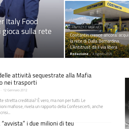
er Italy Food
i gioca sulla rete
FINANZA E MERCATO
Costantin cresce ancora: acqui
la rete di Dalla Bernardina.
L’Antitrust dà il via libera
Redazione
-
4 Agosto 2026
 delle attività sequestrate alla Mafia
 nei trasporti
-
12 Gennaio 2012
te stretta creditizia? È vero, ma non per tutti. Le
ioni mafiose, rivela un rapporto della Confesecerti, anche
risi...
“avvista” i due milioni di teu