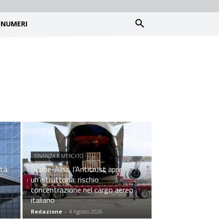
NUMERI
FINANZA E MERCATO
tà:
BCube-Alha, l’Antitrust apre
un’istruttoria: rischio
concentrazione nel cargo aereo
italiano
Redazione
-
4 Agosto 2026