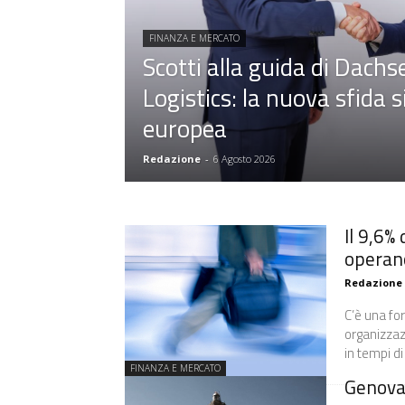
FINANZA E MERCATO
Scotti alla guida di Dachs
Logistics: la nuova sfida s
europea
Redazione
-
6 Agosto 2026
Il 9,6%
operano
Redazione
C’è una for
organizzaz
in tempi di c
FINANZA E MERCATO
Genova 