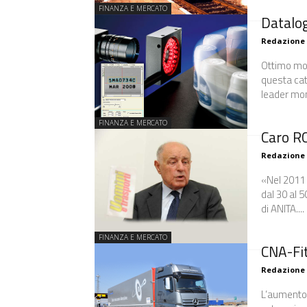
FINANZA E MERCATO
Datalog
Redazione
Ottimo mom
questa cat
leader mond
FINANZA E MERCATO
Caro RC
Redazione
«Nel 2011 
dal 30 al 
di ANITA....
FINANZA E MERCATO
CNA-Fit
Redazione
L’aumento 