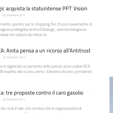
ic acquista la statunitense PPT Vision
-
22 Dicembre 2011
ento, questo, per lo shopping. Per chi può ovviamente. In
egoria privilegiata rientra·Datalogic, azienda bolognese
iale nel settore dei lettori di...
A: Anita pensa a un ricorso all’Antitrust
-
22 Dicembre 2011
si è registrato un aumento delle polizze assicurative RCA
50% rispetto allo scorso anno». Eleuterio Arcese, presidente
a: tre proposte contro il caro gasolio
-
22 Dicembre 2011
dei costi è tale, che sembra che le organizzazioni di