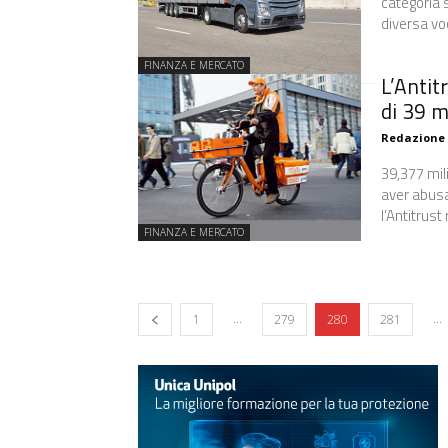
categoria 
diversa voc
FINANZA E MERCATO
L’Antit
di 39 m
Redazione
39,377 mili
aver abusa
l’Antitrust
FINANZA E MERCATO
...
...
1
279
280
281