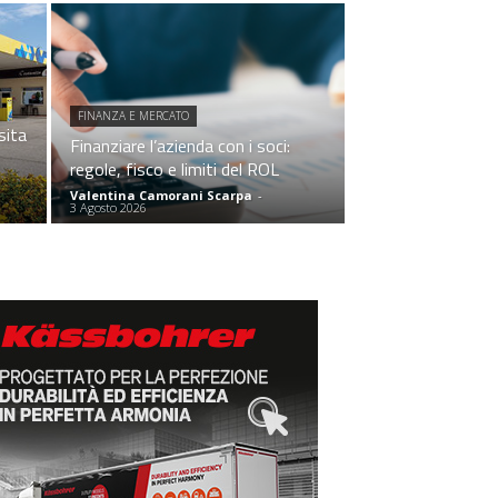
FINANZA E MERCATO
sita
Finanziare l’azienda con i soci:
regole, fisco e limiti del ROL
Valentina Camorani Scarpa
-
3 Agosto 2026