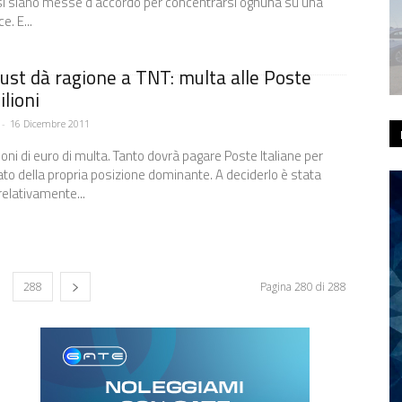
si siano messe d’accordo per concentrarsi ognuna su una
e. E...
rust dà ragione a TNT: multa alle Poste
ilioni
-
16 Dicembre 2011
oni di euro di multa. Tanto dovrà pagare Poste Italiane per
to della propria posizione dominante. A deciderlo è stata
 relativamente...
288
Pagina 280 di 288