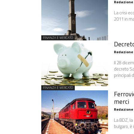
Redazione
La crisi e
2011 in man
FINANZA E MERCATO
Decreto 
Redazione
Il 28 dicem
decreto Sal
principali d
FINANZA E MERCATO
Ferrovi
merci
Redazione
La BDZ, la 
bulgaro, è 