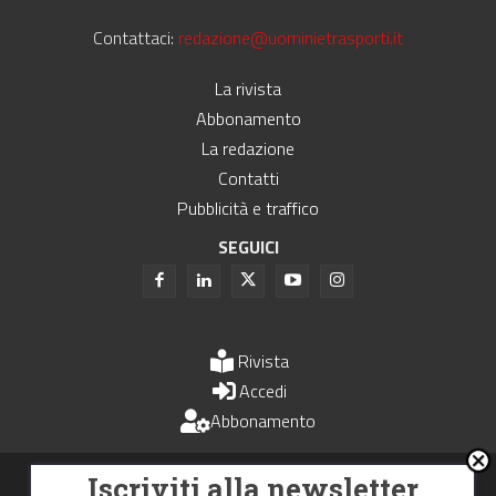
Contattaci:
redazione@uominietrasporti.it
La rivista
Abbonamento
La redazione
Contatti
Pubblicità e traffico
SEGUICI
Rivista
Accedi
Abbonamento
Uomini e Trasporti è un periodico associato all'Unione Stampa
Iscriviti alla newsletter