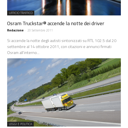
UFFICIO TRAFFICO
Osram Truckstar® accende la notte dei driver
Redazione
-
20 Settembre 2011
Si accende la notte degli autisti sintonizzati su RTL 102.5 dal 20
settembre al 14 ottobre 2011, con citazioni e annunci firmati
Osram all’interno...
LEGGI E POLITICA