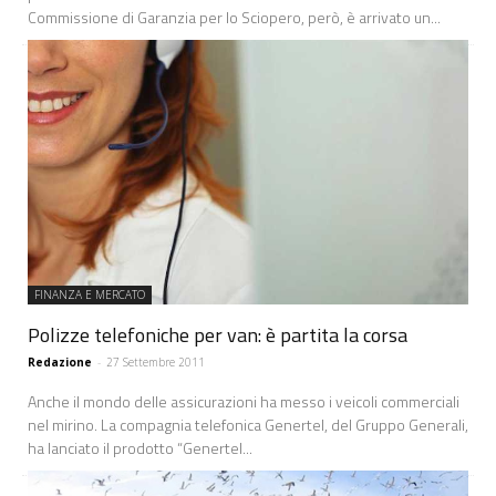
Commissione di Garanzia per lo Sciopero, però, è arrivato un...
FINANZA E MERCATO
Polizze telefoniche per van: è partita la corsa
Redazione
-
27 Settembre 2011
Anche il mondo delle assicurazioni ha messo i veicoli commerciali
nel mirino. La compagnia telefonica Genertel, del Gruppo Generali,
ha lanciato il prodotto “Genertel...