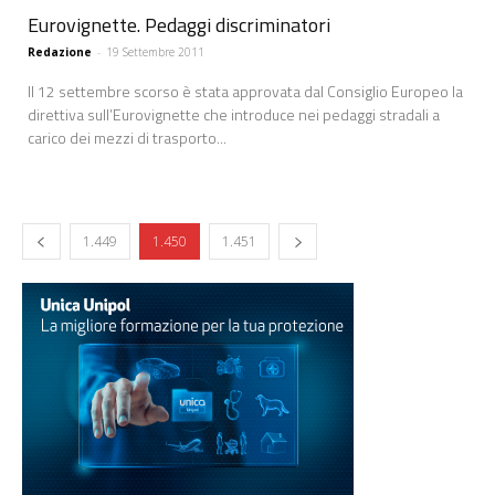
Eurovignette. Pedaggi discriminatori
Redazione
-
19 Settembre 2011
Il 12 settembre scorso è stata approvata dal Consiglio Europeo la
direttiva sull’Eurovignette che introduce nei pedaggi stradali a
carico dei mezzi di trasporto...
1.449
1.450
1.451