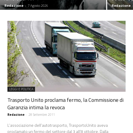
Redazione
-
7 Agosto 2026
Redazione
LEGGI E POLITICA
Trasporto Unito proclama fermo, la Commissione di
Garanzia intima la revoca
Redazione
-
28 Settembre 2011
L’associazione dell’autotrasporto, TrasportoUnito aveva
proclamato un fermo del settore dal 3 all’8 ottobre. Dalla