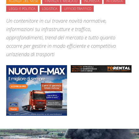
AGENDA DEL MESE
FINANZA E MERCATO
INCHIESTA
INTERVISTA
LEGGI E POLITICA
LOGISTICA
UFFICIO TRAFFICO
Un contenitore in cui trovare novità normative,
informazioni su infrastrutture e traffico,
approfondimenti, trend del mercato e tutto quanto
occorre per gestire in modo efficiente e competitivo
un’azienda di trasporti