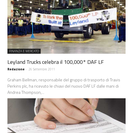
FINANZA E MERCATO
Leyland Trucks celebra il 100,000° DAF LF
Redazione
-
26 Settembre 2011
Graham Bellman, responsabile del gruppo di trasporto di Travis
Perkins plc, ha ricevuto le chiavi del nuovo DAF LF dalle mani di
Andrea Thompson,...