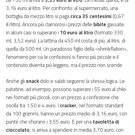
da 750 ml arriva a
3,35 euro al litro
. La media, quindi, è di
3,16 euro al litro. Per confronto: al supermercato, una
bottiglia da mezzo litro si paga
circa 35 centesimi
(0,67
€/litro). Ancora più clamorosi i prezzi delle
bibite
gassate:
in alcuni casi si superano i
10 euro al litro
(formato 330
ml, 3,52 euro). La lattina da 450 ml costa di più, al litro, di
quella da 500 ml. Un paradosso figlio della «shrinkflation»,
fenomeno per cui le confezioni si fanno più piccole e il
contenuto diventa più leggero, ma il prezzo non scende.
Anche gli
snack
dolci e salati seguono la stessa logica. Le
patatine, ad esempio, possono superare i 55 euro al chilo
nei formati più piccoli, con un prezzo a confezione che
oscilla tra 1,50 e 4 euro. I
cracker
, nel formato standard
da 100 grammi, hanno un prezzo medio di 3,16 euro, con
punte che sfiorano i 3,55 euro. E per una
tavoletta di
cioccolato
, si arriva a spendere in media 3,70 euro, con