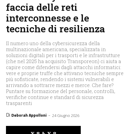
faccia delle reti
interconnesse e le
tecniche di resilienza
Il numero uno della cybersicurezza della
multinazionale americana, specializzata in
soluzioni digitali per i trasporti e le infrastrutture
(che nel 2025 ha acquisito Transporeon) ci aiuta a
capire come difendersi dagli attacchi informatici:
vere e proprie truffe che attivano tecniche sempre
più sofisticate, rendendo i sistemi vulnerabili e
arrivando a sottrarre mezzi e merce. Che fare?
Puntare su formazione del personale, controlli,
verifiche continue e standard di sicurezza
trasparenti
Di
-
Deborah Appolloni
24 Giugno 2026