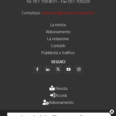
Tel. 051 7093831 - Fax 051 705029
Contattaci:
redazione@uominietrasporti.it
La rivista
Abbonamento
La redazione
Contatti
Pubblicità e traffico
SEGUICI
Rivista
Accedi
Abbonamento
Uomini e Trasporti è un periodico associato all'Unione Stampa