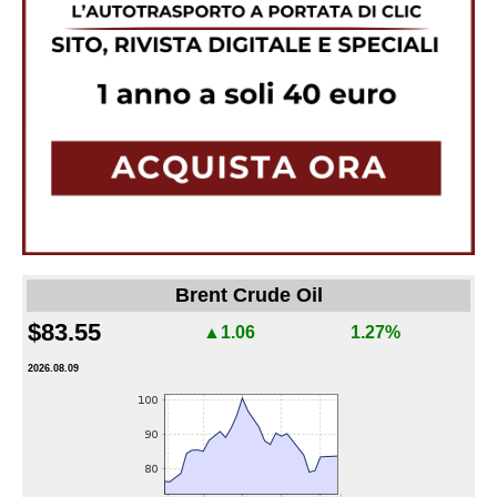
Brent Crude Oil
$83.55
▲1.06
1.27%
2026.08.09