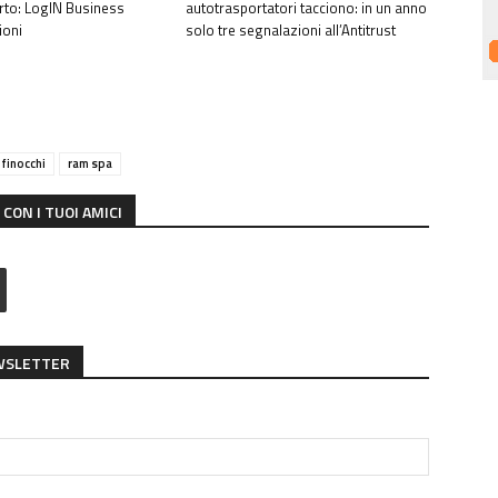
rto: LogIN Business
autotrasportatori tacciono: in un anno
ioni
solo tre segnalazioni all’Antitrust
finocchi
ram spa
CON I TUOI AMICI
EWSLETTER