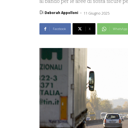
al bando per le aree di sosta sicure p
Di
-
Deborah Appolloni
11 Giugno 2025
Facebook
X
WhatsApp