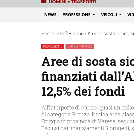
NEWS
PROFESSIONE
VEICOLI
VI
Home
Professione
Aree di sosta sicure, s
PROFESSIONE
UFFICIO TRAFFICO
Aree di sosta si
finanziati dall’A
12,5% dei fondi
All’interporto di Parma quasi un mili
di categoria Bronzo, l’unica area clas
Origgio in provincia di Varese, seguon
Esclusi dai finanziamenti 3 progetti, 