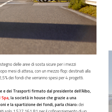
ostegno delle aree di sosta sicure per i mezzi
 dopo mesi di attesa, con un mezzo flop: destinati alla
 12,5% dei fondi che verranno spesi per 4 progetti.
re e dei Trasporti firmato dal presidente dell’Albo,
M Spa
, la società in house che grazie a una
ni e la spartizione dei fondi, parla chiaro:
dei
iti solo 1.527.161,81 per il cofinanziamento di un