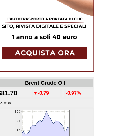
Brent Crude Oil
$81.70
▼-0.79
-0.97%
026.08.07