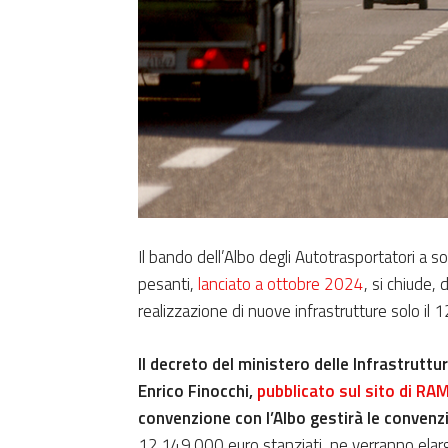
Il bando dell’Albo degli Autotrasportatori a s
pesanti,
lanciato a ottobre 2024
, si chiude,
realizzazione di nuove infrastrutture solo il
Il decreto del ministero delle Infrastruttu
Enrico Finocchi,
pubblicato sul sito di RA
convenzione con l’Albo gestirà le convenzio
12.149.000 euro stanziati, ne verranno elarg