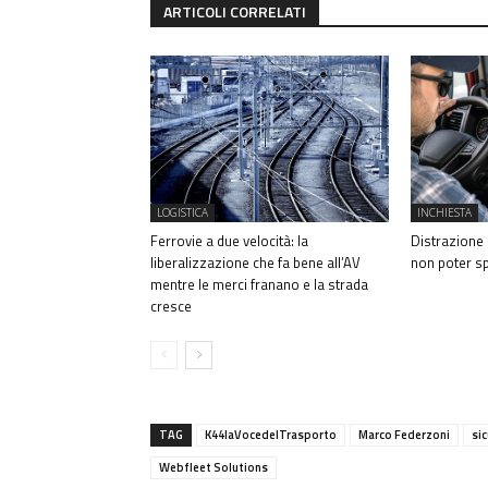
ARTICOLI CORRELATI
LOGISTICA
INCHIESTA
Ferrovie a due velocità: la
Distrazione 
liberalizzazione che fa bene all’AV
non poter s
mentre le merci franano e la strada
cresce
TAG
K44laVocedelTrasporto
Marco Federzoni
si
Webfleet Solutions