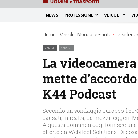
NEWS
PROFESSIONE
VEICOLI
VI
Home
Veicoli
Mondo pesante
La videoca
VEICOLI
SERVIZI
La videocamera 
mette d’accordo 
K44 Podcast
Secondo un sondaggio europeo, l’80%
causati, in realtà, da mezzi leggeri.
A questa domanda oggi fornisce una r
offerto da Webfleet Solutions. Di cos