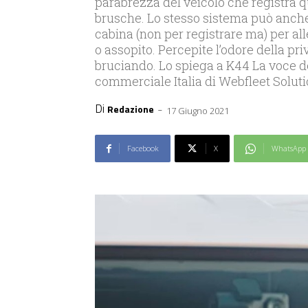
parabrezza del veicolo che registra 
brusche. Lo stesso sistema può anche
cabina (non per registrare ma) per alle
o assopito. Percepite l’odore della pri
bruciando. Lo spiega a K44 La voce de
commerciale Italia di Webfleet Soluti
Di
-
Redazione
17 Giugno 2021
Facebook
X
WhatsApp