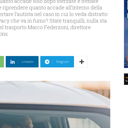
quanto accade solo dopo sterzate e frenate
 riprendere quanto accade all’interno della
rtare l’autista nel caso in cui lo veda distratto
vacy che va in fumo? State tranquilli, nulla sta
l trasporto Marco Federzoni, direttore
ons.
Linkedin
Telegram