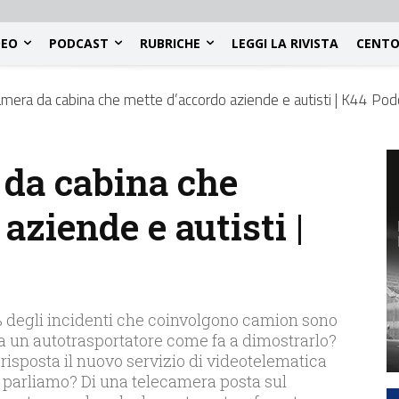
DEO
PODCAST
RUBRICHE
LEGGI LA RIVISTA
CENTO
mera da cabina che mette d’accordo aziende e autisti | K44 Pod
da cabina che
aziende e autisti |
 degli incidenti che coinvolgono camion sono
 Ma un autotrasportatore come fa a dimostrarlo?
isposta il nuovo servizio di videotelematica
a parliamo? Di una telecamera posta sul