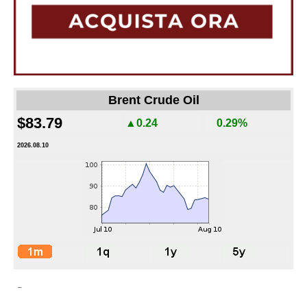
Brent Crude Oil
$83.79
▲0.24
0.29%
2026.08.10
-