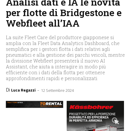
Analisi dati e IA le novità
per flotte di Bridgestone e
Webfleet all’IAA
La suite Fleet Care del produttore giapponese si
amplia con la Fleet Data Analytics Dashboard, che
semplifica per i gestori flotta i dati relativi agli
pneumatici e alla gestione dei parchi veicoli, mentre
la divisione Webfleet presenterà il nuovo AI
Assistant, che aiuta a interagire in modo più
efficiente con i dati della flotta per ottenere
approfondimenti rapidi e personalizzati
Di
-
Luca Regazzi
12 Settembre 2024