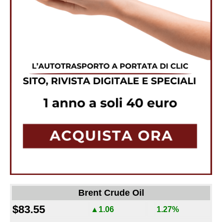
Brent Crude Oil
$83.55
▲1.06
1.27%