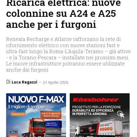
Ricarica elettrica: nuove
colonnine su A24 e A25
anche per i furgoni
Renexia Recharge e Atlante rafforzano la rete di
rifornimento elettrico con nuove stazioni fast e
ultra-fast lungo la Roma-L'Aquila-Teramo – già attive
- e la Torano-Pescara – installate nei prossimi mesi.
Le nuove infrastrutture potranno essere utilizzate
anche dai furgoni
Di
-
Luca Regazzi
21 Aprile 2026