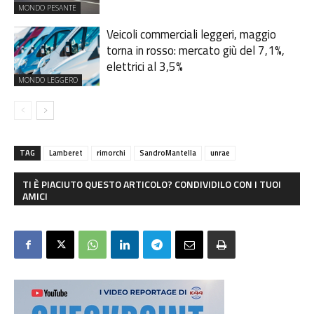
MONDO PESANTE
Veicoli commerciali leggeri, maggio
torna in rosso: mercato giù del 7,1%,
elettrici al 3,5%
MONDO LEGGERO
TAG
Lamberet
rimorchi
SandroMantella
unrae
TI È PIACIUTO QUESTO ARTICOLO? CONDIVIDILO CON I TUOI
AMICI