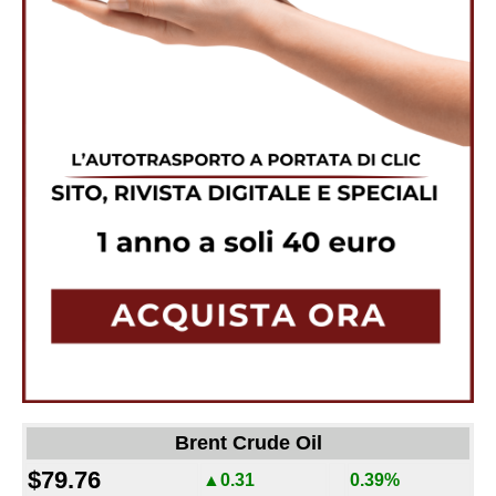
Brent Crude Oil
$79.76
▲0.31
0.39%